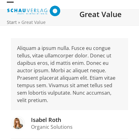
Skip
Open
Close
to
Great Value
mobile
mobile
content
Start
»
Great Value
menu
menu
Aliquam a ipsum nulla. Fusce eu congue
tellus, vitae ullamcorper dolor. Donec ut
dapibus eros, id mattis enim. Donec eu
auctor ipsum. Morbi ac aliquet neque.
Praesent placerat aliquam elit. Etiam vitae
tempus sem. Vivamus sit amet tellus sed
sem lobortis vulputate. Nunc accumsan,
velit pretium.
Isabel Roth
Organic Solutions